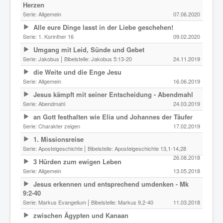
Herzen
Serie:
Allgemein
07.06.2020
Alle eure Dinge lasst in der Liebe geschehen!
Serie:
1. Korinther 16
09.02.2020
Umgang mit Leid, Sünde und Gebet
|
Serie:
Jakobus
Bibelstelle: Jakobus 5:13-20
24.11.2019
die Weite und die Enge Jesu
Serie:
Allgemein
16.06.2019
Jesus kämpft mit seiner Entscheidung - Abendmahl
Serie:
Abendmahl
24.03.2019
an Gott festhalten wie Elia und Johannes der Täufer
Serie:
Charakter zeigen
17.02.2019
1. Missionsreise
|
Serie:
Apostelgeschichte
Bibelstelle: Apostelgeschichte 13,1-14,28
26.08.2018
3 Hürden zum ewigen Leben
Serie:
Allgemein
13.05.2018
Jesus erkennen und entsprechend umdenken - Mk
9:2-40
|
Serie:
Markus Evangelium
Bibelstelle: Markus 9,2-40
11.03.2018
zwischen Ägypten und Kanaan