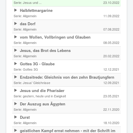
Serie:
Jesus und ...
23.10.2022
Halbfettmargarine
Serie:
Allgemein
11.09.2022
das Dorf
Serie:
Allgemein
07.08.2022
vom Wollen, Vollbringen und Glauben
Serie:
Allgemein
08.05.2022
Jesus, das Brot des Lebens
Serie:
Allgemein
20.02.2022
Gottes 3G - Glaube
Serie:
Gottes 3G
12.12.2021
Endzeitrede: Gleichnis von den zehn Brautjungfern
Serie:
Jesus' Gleichnisse
12.09.2021
Jesus und die Pharisäer
Serie:
gestern, heute und in Ewigkeit
23.05.2021
Der Auszug aus Ägypten
Serie:
Allgemein
22.11.2020
Durst
Serie:
Allgemein
18.10.2020
geistlichen Kampf ernst nehmen - mit der Schrift im