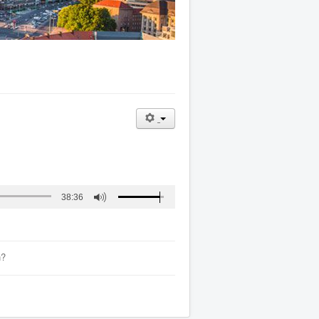
38:36
n?