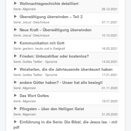
Weihnachtsgeschichte detailliert
Serie:
Allgemein
26.12.2021
Überwältigung überwinden – Teil 2
Serie:
Jesus' Gleichnisse
07.11.2021
Neue Kraft – Überwältigung überwinden
Serie:
Jesus' Gleichnisse
10.10.2021
Kommunikation mit Gott
Serie:
gestern, heute und in Ewigkeit
16.05.2021
Frieden: Unbezahlbar oder kostenlos?
Serie:
Gottes Twitter - Sprüche
14.03.2021
Weisheiten, die die Jahrtausende überdauert haben
Serie:
Gottes Twitter - Sprüche
17.01.2021
andere Götter haben? - Unser hat alle besiegt!
Serie:
Allgemein
01.11.2020
Das Wort Gottes
Serie:
Allgemein
19.07.2020
Pfingsten – über den Heiligen Geist
Serie:
Allgemein
31.05.2020
Einführung in die Serie: Die Bibel, die Jesus las. - mit
pdf