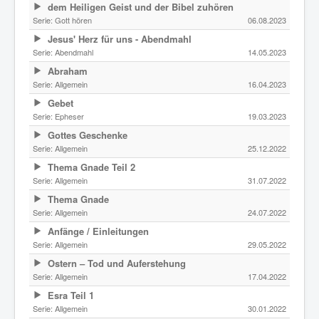
dem Heiligen Geist und der Bibel zuhören
Serie:
Gott hören
06.08.2023
Jesus' Herz für uns - Abendmahl
Serie:
Abendmahl
14.05.2023
Abraham
Serie:
Allgemein
16.04.2023
Gebet
Serie:
Epheser
19.03.2023
Gottes Geschenke
Serie:
Allgemein
25.12.2022
Thema Gnade Teil 2
Serie:
Allgemein
31.07.2022
Thema Gnade
Serie:
Allgemein
24.07.2022
Anfänge / Einleitungen
Serie:
Allgemein
29.05.2022
Ostern – Tod und Auferstehung
Serie:
Allgemein
17.04.2022
Esra Teil 1
Serie:
Allgemein
30.01.2022