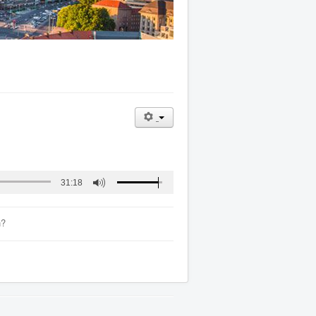
31:18
n?