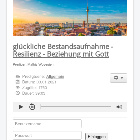
WER WIR SIND
GOTTESDIENST
PREDIGTEN
KONTAKT
glückliche Bestandsaufnahme -
Resilienz - Beziehung mit Gott
Prediger:
Mathis Wosegien
Predigtserie:
Allgemein
Datum:
03.01.2021
Zugriffe: 1760
Dauer: 39:03
Einloggen