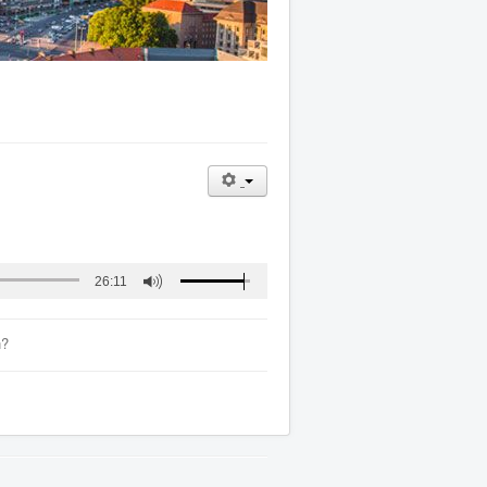
26:11
n?