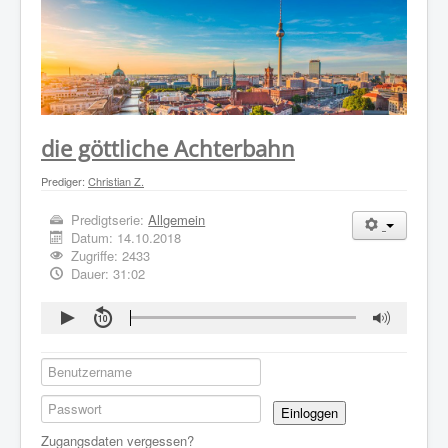
WER WIR SIND
GOTTESDIENST
PREDIGTEN
KONTAKT
die göttliche Achterbahn
Prediger:
Christian Z.
Predigtserie:
Allgemein
Datum:
14.10.2018
Zugriffe: 2433
Dauer: 31:02
Einloggen
Zugangsdaten vergessen?